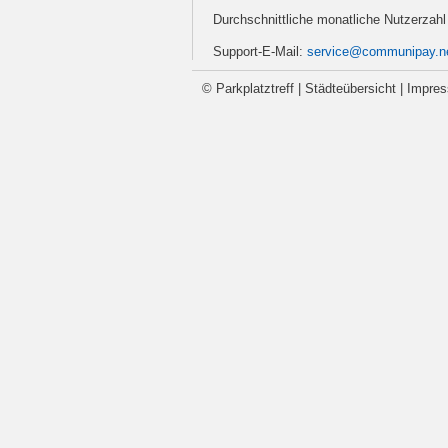
Durchschnittliche monatliche Nutzerzahl 
Support-E-Mail:
service@communipay.n
© Parkplatztreff |
Städteübersicht
|
Impre
a20135b1810001:parkplatztreff.net